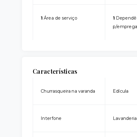
1
Área de serviço
1
Dependê
p/empreg
Características
Churrasqueira na varanda
Edícula
Interfone
Lavanderia