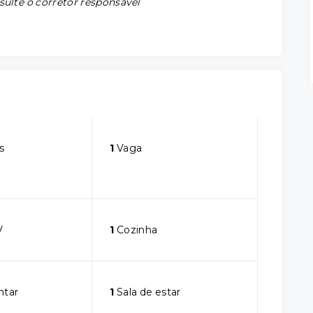
sulte o corretor responsável
s
1
Vaga
V
1
Cozinha
ntar
1
Sala de estar