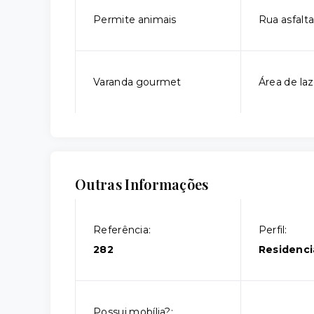
Permite animais
Rua asfalt
Varanda gourmet
Área de laz
Outras Informações
Referência:
Perfil:
282
Residenci
Possui mobília?: