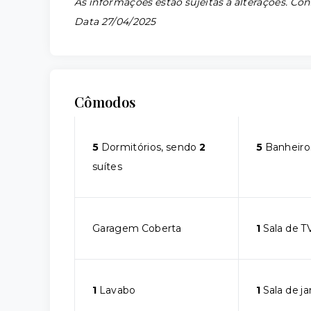
As informações estão sujeitas a alterações. Con
Data 27/04/2025
Cômodos
5
Dormitórios, sendo
2
5
Banheiro
suítes
Garagem Coberta
1
Sala de T
1
Lavabo
1
Sala de ja