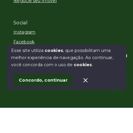
Negocie seu Imóvel
Social
Instagram
Facebook
Esse site utiliza
cookies
, que possibilitam uma
melhor experiência de navegação.
Ao continuar,
Olá! Estamos disponíveis para te ajudar.
você concorda com o uso de
cookies
.
© Copyright 2026 - IMOBILIÁRIA RURALBRAS -
Todos os direitos reservados
Concordo, continuar
SITE PARA IMOBILIARIA
Início
Histórico
Favoritos